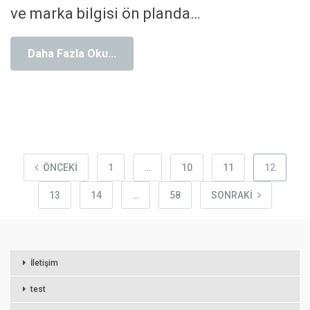
ve marka bilgisi ön planda
…
Daha Fazla Oku...
ÖNCEKI
1
…
10
11
12
13
14
…
58
SONRAKI
İletişim
test