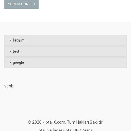
İletişim
test
google
vehbi
© 2026 - iptaliX.com. Tüm Hakları Saklıdır
İptali ve İadesi
iptali
SEO Ajansı