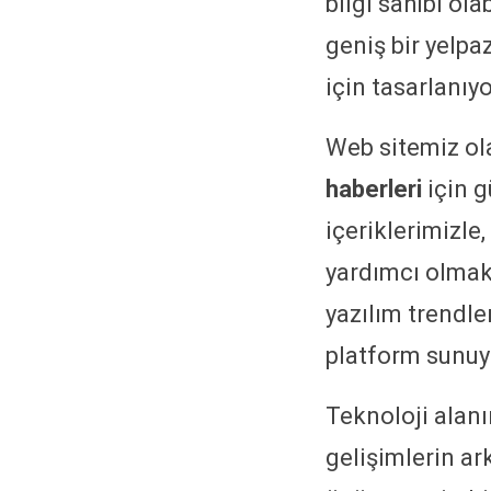
bilgi sahibi ola
geniş bir yelpa
için tasarlanıyo
Web sitemiz ol
haberleri
için g
içeriklerimizle
yardımcı olmak i
yazılım trendler
platform sunuy
Teknoloji alanı
gelişimlerin ar