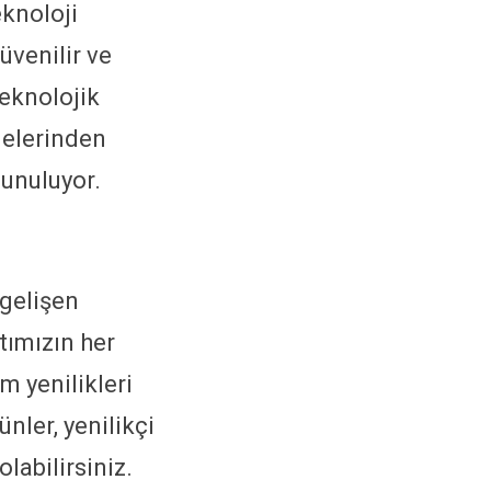
knoloji
üvenilir ve
teknolojik
emelerinden
sunuluyor.
 gelişen
tımızın her
m yenilikleri
rünler, yenilikçi
labilirsiniz.