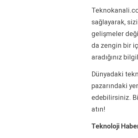
Teknokanali.co
sağlayarak, siz
gelişmeler deği
da zengin bir 
aradığınız bilgi
Dünyadaki tekno
pazarındaki yen
edebilirsiniz. B
atın!
Teknoloji Haber