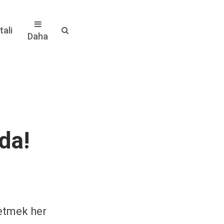
ali
Daha
da!
 etmek her