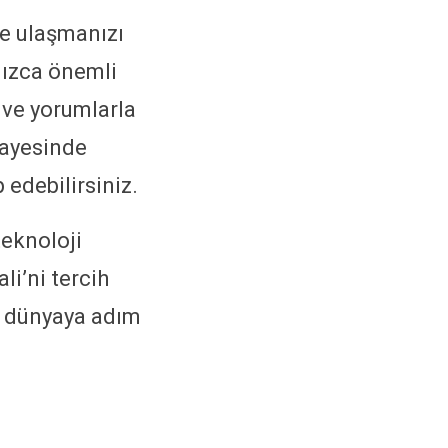
e ulaşmanızı
lnızca önemli
 ve yorumlarla
sayesinde
p edebilirsiniz.
teknoloji
li’ni tercih
r dünyaya adım