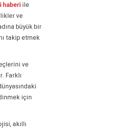
i haberi
ile
likler ve
adına büyük bir
nı takip etmek
eçlerini ve
. Farklı
 dünyasındaki
edinmek için
si, akıllı