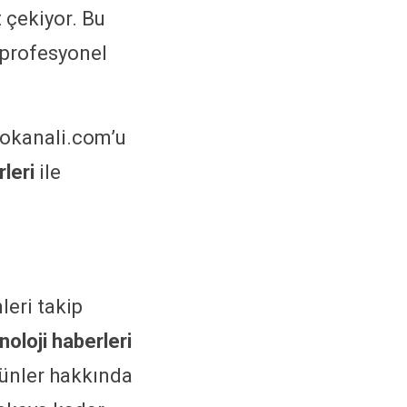
t çekiyor. Bu
 profesyonel
nokanali.com’u
rleri
ile
leri takip
oloji haberleri
rünler hakkında