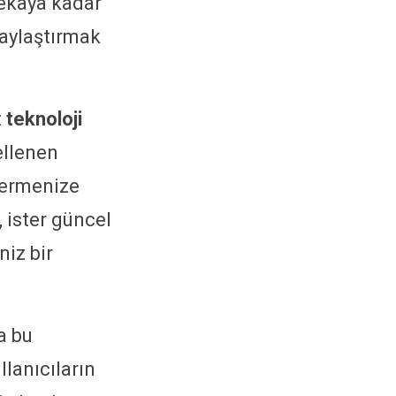
 zekaya kadar
laylaştırmak
z
teknoloji
ellenen
 vermenize
, ister güncel
niz bir
a bu
llanıcıların